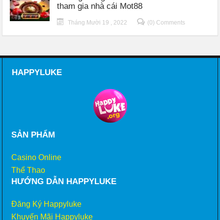
tham gia nhà cái Mot88
Tháng Mười 19 , 2022
(0) Comments
HAPPYLUKE
SẢN PHẨM
Casino Online
Thể Thao
HƯỚNG DẪN HAPPYLUKE
Đăng Ký Happyluke
Khuyến Mãi Happyluke