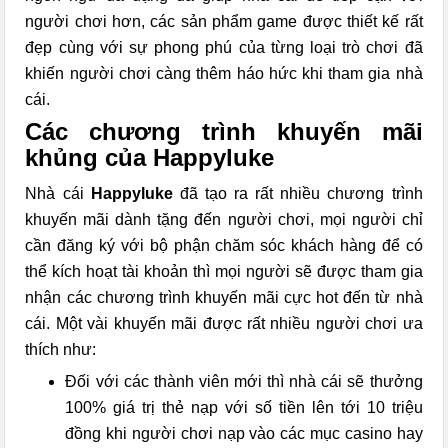
người chơi hơn, các sản phẩm game được thiết kế rất
đẹp cùng với sự phong phú của từng loại trò chơi đã
khiến người chơi càng thêm háo hức khi tham gia nhà
cái.
Các chương trình khuyến mãi
khủng của Happyluke
Nhà cái
Happyluke
đã tạo ra rất nhiều chương trình
khuyến mãi dành tặng đến người chơi, mọi người chỉ
cần đăng ký với bộ phận chăm sóc khách hàng để có
thể kích hoạt tài khoản thì mọi người sẽ được tham gia
nhận các chương trình khuyến mãi cực hot đến từ nhà
cái. Một vài khuyến mãi được rất nhiều người chơi ưa
thích như:
Đối với các thành viên mới thì nhà cái sẽ thưởng
100% giá trị thẻ nạp với số tiền lên tới 10 triệu
đồng khi người chơi nạp vào các mục casino hay