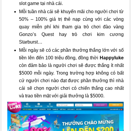
slot game tại nhà cái.
Mỗi tuần nhà cái sẽ khuyến mãi cho người chơi từ
50% – 100% giá trị thẻ nạp cùng với các vòng
quay miễn phí khi tham gia trò chơi đào vàng
Gonzo’s Quest hay trò chơi kim cương
Starburst…
Mỗi ngày sẽ có các phần thưởng thắng lớn với số
tiền lên đến 100 triệu đồng, đồng thời
Happyluke
còn đảm bảo là người chơi sẽ được thắng ít nhất
$5000 mỗi ngày. Trong trường hợp không có bất
cứ người chơi nào đạt được phần thưởng thì nhà
cái sẽ chọn người chơi có chiến thắng cao nhất
và trao tiền mặt với giải thưởng là $5000.