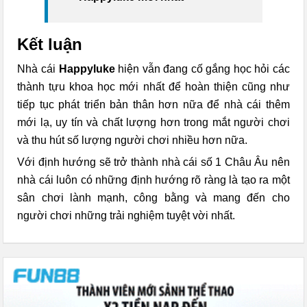
Kết luận
Nhà cái
Happyluke
hiện vẫn đang cố gắng học hỏi các
thành tựu khoa học mới nhất để hoàn thiện cũng như
tiếp tục phát triển bản thân hơn nữa để nhà cái thêm
mới lạ, uy tín và chất lượng hơn trong mắt người chơi
và thu hút số lượng người chơi nhiều hơn nữa.
Với định hướng sẽ trở thành nhà cái số 1 Châu Âu nên
nhà cái luôn có những định hướng rõ ràng là tạo ra một
sân chơi lành mạnh, công bằng và mang đến cho
người chơi những trải nghiệm tuyệt vời nhất.