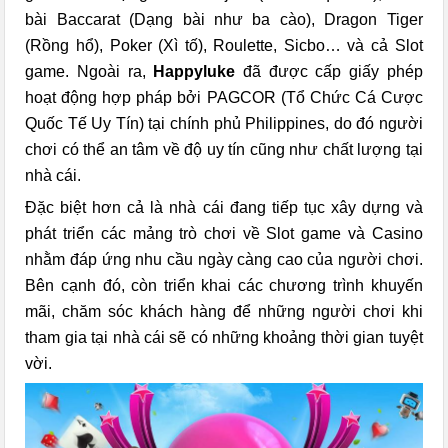
bài Baccarat (Dạng bài như ba cào), Dragon Tiger
(Rồng hổ), Poker (Xì tố), Roulette, Sicbo… và cả Slot
game. Ngoài ra,
Happyluke
đã được cấp giấy phép
hoạt động hợp pháp bởi PAGCOR (Tổ Chức Cá Cược
Quốc Tế Uy Tín) tại chính phủ Philippines, do đó người
chơi có thể an tâm về độ uy tín cũng như chất lượng tại
nhà cái.
Đặc biệt hơn cả là nhà cái đang tiếp tục xây dựng và
phát triển các mảng trò chơi về Slot game và Casino
nhằm đáp ứng nhu cầu ngày càng cao của người chơi.
Bên cạnh đó, còn triển khai các chương trình khuyến
mãi, chăm sóc khách hàng để những người chơi khi
tham gia tại nhà cái sẽ có những khoảng thời gian tuyệt
vời.