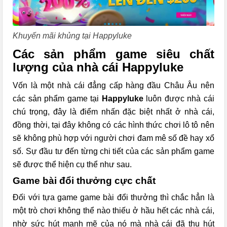
Khuyến mãi khủng tại Happyluke
Các sản phẩm game siêu chất
lượng của nhà cái Happyluke
Vốn là một nhà cái đẳng cấp hàng đầu Châu Âu nên
các sản phẩm game tại
Happyluke
luôn được nhà cái
chú trọng, đây là điểm nhấn đặc biệt nhất ở nhà cái,
đồng thời, tại đây không có các hình thức chơi lô tô nên
sẽ không phù hợp với người chơi đam mê số đề hay xổ
số. Sự đầu tư đến từng chi tiết của các sản phẩm game
sẽ được thể hiện cụ thể như sau.
Game bài đổi thưởng cực chất
Đối với tựa game game bài đổi thưởng thì chắc hẳn là
một trò chơi không thể nào thiếu ở hầu hết các nhà cái,
nhờ sức hút mạnh mẽ của nó mà nhà cái đã thu hút