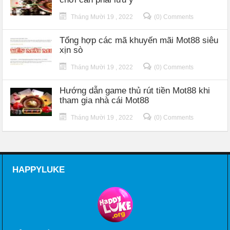
Tháng Mười 19 , 2022
(0) Comments
Tổng hợp các mã khuyến mãi Mot88 siêu
xịn sò
Tháng Mười 19 , 2022
(0) Comments
Hướng dẫn game thủ rút tiền Mot88 khi
tham gia nhà cái Mot88
Tháng Mười 19 , 2022
(0) Comments
HAPPYLUKE