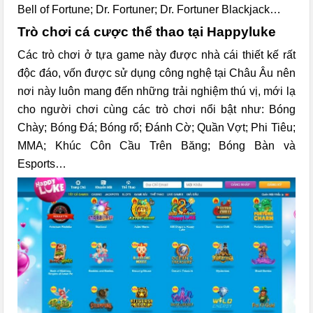
Bell of Fortune; Dr. Fortuner; Dr. Fortuner Blackjack…
Trò chơi cá cược thể thao tại Happyluke
Các trò chơi ở tựa game này được nhà cái thiết kế rất
độc đáo, vốn được sử dụng công nghệ tại Châu Âu nên
nơi này luôn mang đến những trải nghiệm thú vị, mới lạ
cho người chơi cùng các trò chơi nổi bật như: Bóng
Chày; Bóng Đá; Bóng rổ; Đánh Cờ; Quần Vợt; Phi Tiêu;
MMA; Khúc Côn Cầu Trên Băng; Bóng Bàn và
Esports…