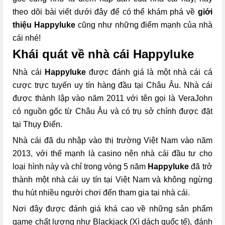
theo dõi bài viết dưới đây để có thể khám phá về
giới
thiệu Happyluke
cũng như những điểm mạnh của nhà
cái nhé!
Khái quát về nhà cái Happyluke
Nhà cái
Happyluke
được đánh giá là một nhà cái cá
cược trực tuyến uy tín hàng đầu tại Châu Âu. Nhà cái
được thành lập vào năm 2011 với tên gọi là VeraJohn
có nguồn gốc từ Châu Âu và có trụ sở chính được đặt
tại Thụy Điển.
Nhà cái đã du nhập vào thị trường Việt Nam vào năm
2013, với thế mạnh là casino nên nhà cái đầu tư cho
loại hình này và chỉ trong vòng 5 năm
Happyluke
đã trở
thành một nhà cái uy tín tại Việt Nam và không ngừng
thu hút nhiều người chơi đến tham gia tại nhà cái.
Nơi đây được đánh giá khá cao về những sản phẩm
game chất lượng như Blackjack (Xì dách quốc tế), đánh