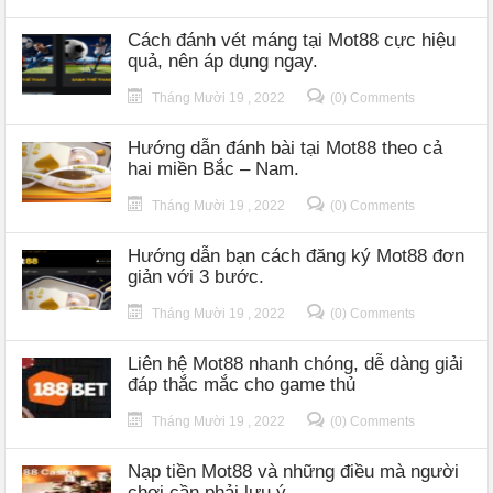
Cách đánh vét máng tại Mot88 cực hiệu
quả, nên áp dụng ngay.
Tháng Mười 19 , 2022
(0) Comments
Hướng dẫn đánh bài tại Mot88 theo cả
hai miền Bắc – Nam.
Tháng Mười 19 , 2022
(0) Comments
Hướng dẫn bạn cách đăng ký Mot88 đơn
giản với 3 bước.
Tháng Mười 19 , 2022
(0) Comments
Liên hệ Mot88 nhanh chóng, dễ dàng giải
đáp thắc mắc cho game thủ
Tháng Mười 19 , 2022
(0) Comments
Nạp tiền Mot88 và những điều mà người
chơi cần phải lưu ý