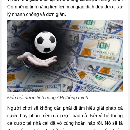
Có những tính năng tiện lợi, mọi giao dịch đều được xử
lý nhanh chóng và đơn giản.
Đấu nối được tính năng APi thông minh
Người chơi sẽ không cần phải đi tìm hiểu giải pháp cá
cược hay phần mềm cá cược nào cả. Bởi vì hệ thống
cá cược tại nhà cái đã vô cùng hoàn hảo rồi. Nó sẽ là