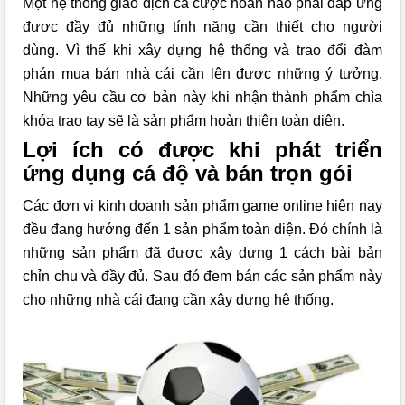
Một hệ thống giao dịch cá cược hoàn hảo phải đáp ứng
được đầy đủ những tính năng cần thiết cho người
dùng. Vì thế khi xây dựng hệ thống và trao đổi đàm
phán mua bán nhà cái cần lên được những ý tưởng.
Những yêu cầu cơ bản này khi nhận thành phẩm chìa
khóa trao tay sẽ là sản phẩm hoàn thiện toàn diện.
Lợi ích có được khi phát triển
ứng dụng cá độ và bán trọn gói
Các đơn vị kinh doanh sản phẩm game online hiện nay
đều đang hướng đến 1 sản phẩm toàn diện. Đó chính là
những sản phẩm đã được xây dựng 1 cách bài bản
chỉn chu và đầy đủ. Sau đó đem bán các sản phẩm này
cho những nhà cái đang cần xây dựng hệ thống.