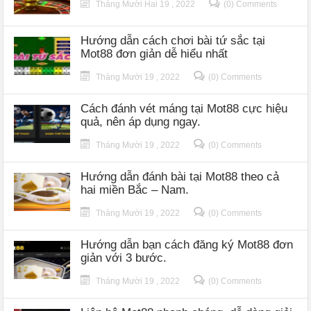
Tháng Mười Hai 19 , 2022
(0) Comments
Hướng dẫn cách chơi bài tứ sắc tại
Mot88 đơn giản dễ hiểu nhất
Tháng Mười 19 , 2022
(0) Comments
Cách đánh vét máng tại Mot88 cực hiệu
quả, nên áp dụng ngay.
Tháng Mười 19 , 2022
(0) Comments
Hướng dẫn đánh bài tại Mot88 theo cả
hai miền Bắc – Nam.
Tháng Mười 19 , 2022
(0) Comments
Hướng dẫn bạn cách đăng ký Mot88 đơn
giản với 3 bước.
Tháng Mười 19 , 2022
(0) Comments