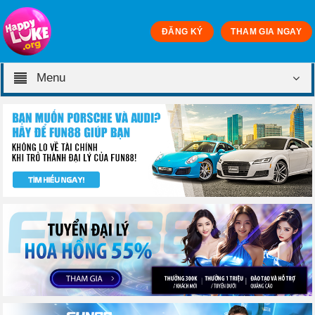
ĐĂNG KÝ
THAM GIA NGAY
Menu