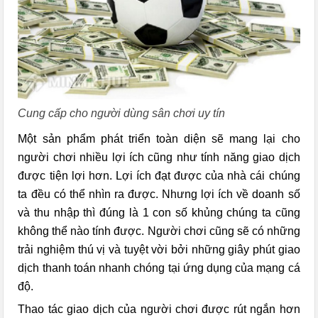
Cung cấp cho người dùng sân chơi uy tín
Một sản phẩm phát triển toàn diện sẽ mang lại cho
người chơi nhiều lợi ích cũng như tính năng giao dịch
được tiện lợi hơn. Lợi ích đạt được của nhà cái chúng
ta đều có thể nhìn ra được. Nhưng lợi ích về doanh số
và thu nhập thì đúng là 1 con số khủng chúng ta cũng
không thể nào tính được. Người chơi cũng sẽ có những
trải nghiệm thú vị và tuyệt vời bởi những giây phút giao
dịch thanh toán nhanh chóng tại ứng dụng của mạng cá
độ.
Thao tác giao dịch của người chơi được rút ngắn hơn