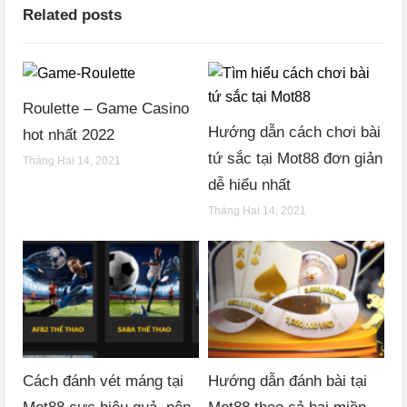
Related posts
Roulette – Game Casino
Hướng dẫn cách chơi bài
hot nhất 2022
tứ sắc tại Mot88 đơn giản
Tháng Hai 14, 2021
dễ hiểu nhất
Tháng Hai 14, 2021
Cách đánh vét máng tại
Hướng dẫn đánh bài tại