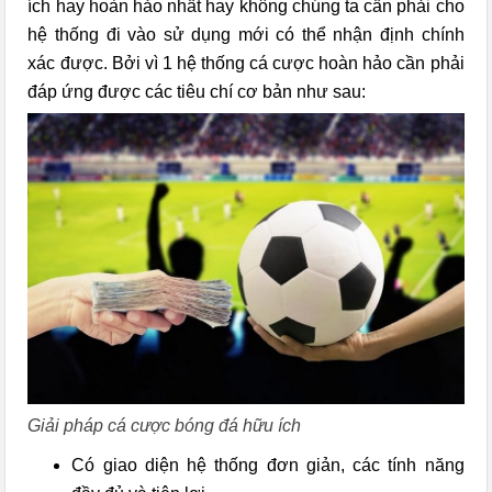
ích hay hoàn hảo nhất hay không chúng ta cần phải cho
hệ thống đi vào sử dụng mới có thể nhận định chính
xác được. Bởi vì 1 hệ thống cá cược hoàn hảo cần phải
đáp ứng được các tiêu chí cơ bản như sau:
Giải pháp cá cược bóng đá hữu ích
Có giao diện hệ thống đơn giản, các tính năng