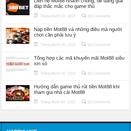
Liên hệ Mot88 nhanh chóng, dễ dàng giải
đáp thắc mắc cho game thủ
Tháng Mười 19 , 2022
(0) Comments
Nạp tiền Mot88 và những điều mà người
chơi cần phải lưu ý
Tháng Mười 19 , 2022
(0) Comments
Tổng hợp các mã khuyến mãi Mot88 siêu
xịn sò
Tháng Mười 19 , 2022
(0) Comments
Hướng dẫn game thủ rút tiền Mot88 khi
tham gia nhà cái Mot88
Tháng Mười 19 , 2022
(0) Comments