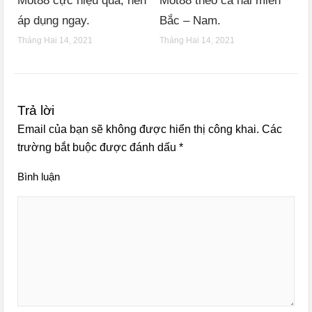
Mot88 cực hiệu quả, nên
Mot88 theo cả hai miền
áp dụng ngay.
Bắc – Nam.
Tháng Hai 14, 2021
Tháng Hai 14, 2021
Trả lời
Email của bạn sẽ không được hiển thị công khai.
Các
trường bắt buộc được đánh dấu
*
Bình luận