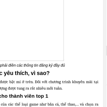
phải điền các thông tin đăng ký đầy đủ
 yêu thích, vì sao?
 được bật mí ở trên. Đối với chương trình khuyến mãi tại
ượng được tung ra rất nhiều mỗi tuần.
ho thành viên top 1
 của các thể loại game như bắn cá, thể thao,… và chọn ra