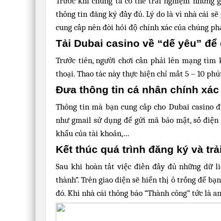
Trước khi chúng ta có thể trải nghiệm những g
thông tin đăng ký đầy đủ. Lý do là vì nhà cái s
cung cấp nên đòi hỏi độ chính xác của chúng phả
Tải Dubai casino về “dế yêu” để
Trước tiên, người chơi cần phải lên mạng tìm k
thoại. Thao tác này thực hiện chỉ mất 5 – 10 p
Đưa thông tin cá nhân chính xác
Thông tin mà bạn cung cấp cho Dubai casino đ
như gmail sử dụng để gửi mã bảo mật, số điện t
khẩu của tài khoản,…
Kết thúc quá trình đăng ký và t
Sau khi hoàn tất việc điền đầy đủ những dữ l
thành”. Trên giao diện sẽ hiển thị ô trống để b
đó. Khi nhà cái thông báo “Thành công” tức là 