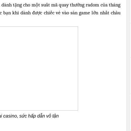
ái dành tặng cho một suất mã quay thưởng radom của tháng
ác bạn khi dành được chiếc vé vào sàn game lớn nhất châu
 casino, sức hấp dẫn vô tận