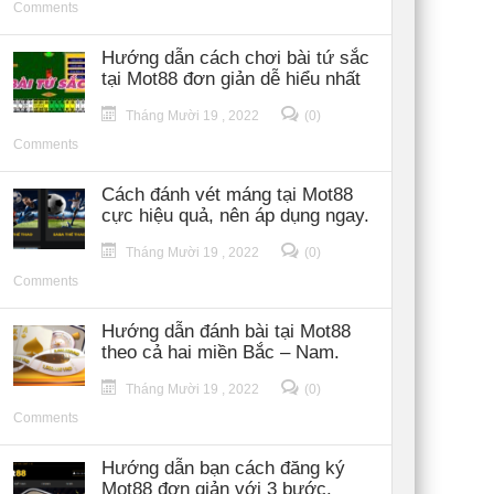
Comments
Hướng dẫn cách chơi bài tứ sắc
tại Mot88 đơn giản dễ hiểu nhất
Tháng Mười 19 , 2022
(0)
Comments
Cách đánh vét máng tại Mot88
cực hiệu quả, nên áp dụng ngay.
Tháng Mười 19 , 2022
(0)
Comments
Hướng dẫn đánh bài tại Mot88
theo cả hai miền Bắc – Nam.
Tháng Mười 19 , 2022
(0)
Comments
Hướng dẫn bạn cách đăng ký
Mot88 đơn giản với 3 bước.