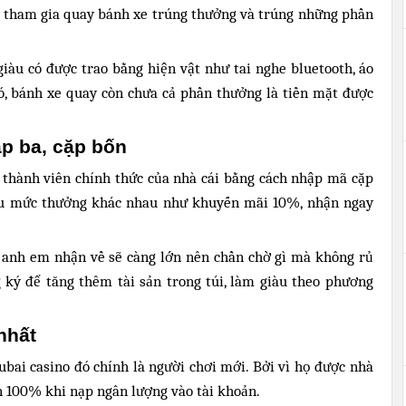
c tham gia quay bánh xe trúng thưởng và trúng những phần
àu có được trao bằng hiện vật như tai nghe bluetooth, áo
ó, bánh xe quay còn chưa cả phần thưởng là tiền mặt được
p ba, cặp bốn
 thành viên chính thức của nhà cái bằng cách nhập mã cặp
iều mức thưởng khác nhau như khuyến mãi 10%, nhận ngay
ền anh em nhận về sẽ càng lớn nên chần chờ gì mà không rủ
ký để tăng thêm tài sản trong túi, làm giàu theo phương
nhất
ubai casino đó chính là người chơi mới. Bởi vì họ được nhà
ền 100% khi nạp ngân lượng vào tài khoản.