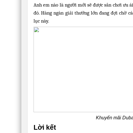
Anh em nào là người mới sẽ được sân chơi ưu 
đó. Hàng ngàn giải thưởng lớn đang đợi chờ c
lục này.
Khuyến mãi Dubai
Lời kết