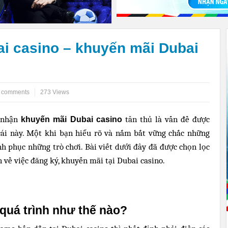
i casino – khuyến mãi Dubai
 comments
273 Views
c nhận
tân thủ là vấn đề được
khuyến mãi Dubai casino
ái này. Một khi bạn hiểu rõ và nắm bắt vững chắc những
nh phục những trò chơi. Bài viết dưới đây đã được chọn lọc
 về việc đăng ký, khuyến mãi tại Dubai casino.
 quá trình như thế nào?