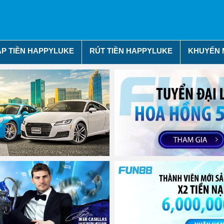
P TIỀN HAPPYLUKE
RÚT TIỀN HAPPYLUKE
KHUYẾN 