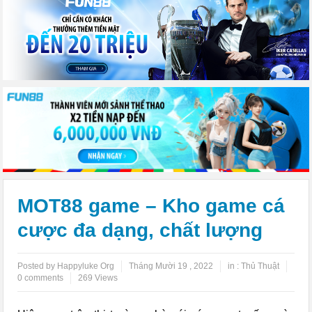
MOT88 game – Kho game cá
cược đa dạng, chất lượng
Posted by Happyluke Org
Tháng Mười 19 , 2022
in :
Thủ Thuật
0 comments
269 Views