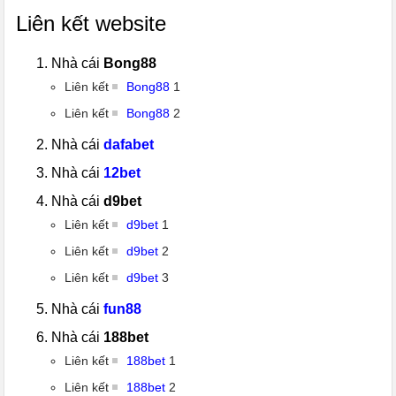
Liên kết website
Nhà cái
Bong88
Liên kết
Bong88
1
Liên kết
Bong88
2
Nhà cái
dafabet
Nhà cái
12bet
Nhà cái
d9bet
Liên kết
d9bet
1
Liên kết
d9bet
2
Liên kết
d9bet
3
Nhà cái
fun88
Nhà cái
188bet
Liên kết
188bet
1
Liên kết
188bet
2