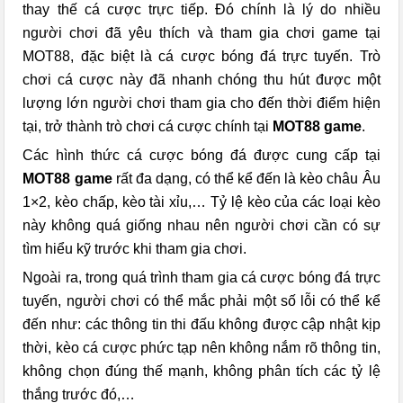
thay thế cá cược trực tiếp. Đó chính là lý do nhiều
người chơi đã yêu thích và tham gia chơi game tại
MOT88, đặc biệt là cá cược bóng đá trực tuyến. Trò
chơi cá cược này đã nhanh chóng thu hút được một
lượng lớn người chơi tham gia cho đến thời điểm hiện
tại, trở thành trò chơi cá cược chính tại
MOT88 game
.
Các hình thức cá cược bóng đá được cung cấp tại
MOT88 game
rất đa dạng, có thể kể đến là kèo châu Âu
1×2, kèo chấp, kèo tài xỉu,… Tỷ lệ kèo của các loại kèo
này không quá giống nhau nên người chơi cần có sự
tìm hiểu kỹ trước khi tham gia chơi.
Ngoài ra, trong quá trình tham gia cá cược bóng đá trực
tuyến, người chơi có thể mắc phải một số lỗi có thể kể
đến như: các thông tin thi đấu không được cập nhật kịp
thời, kèo cá cược phức tạp nên không nắm rõ thông tin,
không chọn đúng thế mạnh, không phân tích các tỷ lệ
thắng trước đó,…