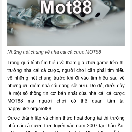
Những nét chung về nhà cái cá cược MOT88
Trong quá trình tìm hiểu và tham gia chơi game trên thị
trường nhà cái cá cược, người chơi cần phải tìm hiểu
về những nét chung trước khi đi vào tìm hiểu sâu về
những ưu điểm nhà cái đang sở hữu. Do đó, dưới đây
là một số thông tin cơ bản nhất của nhà cái cá cược
MOT88 mà người chơi có thể quan tâm tại
happyluke.org/mot88
.
Được thành lập và chính thức hoạt động tại thị trường
nhà cái cá cược trực tuyến vào năm 2007 tại châu Âu,