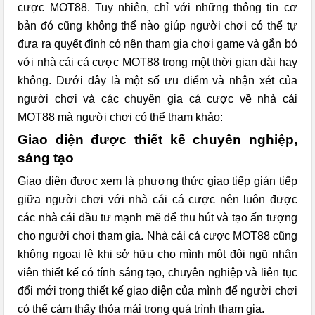
cược MOT88. Tuy nhiên, chỉ với những thông tin cơ
bản đó cũng không thể nào giúp người chơi có thể tự
đưa ra quyết định có nên tham gia chơi game và gắn bó
với nhà cái cá cược MOT88 trong một thời gian dài hay
không. Dưới đây là một số ưu điểm và nhận xét của
người chơi và các chuyên gia cá cược về nhà cái
MOT88 mà người chơi có thể tham khảo:
Giao diện được thiết kế chuyên nghiệp,
sáng tạo
Giao diện được xem là phương thức giao tiếp gián tiếp
giữa người chơi với nhà cái cá cược nên luôn được
các nhà cái đầu tư mạnh mẽ để thu hút và tạo ấn tượng
cho người chơi tham gia. Nhà cái cá cược MOT88 cũng
không ngoại lệ khi sở hữu cho mình một đội ngũ nhân
viên thiết kế có tính sáng tạo, chuyên nghiệp và liên tục
đổi mới trong thiết kế giao diện của mình để người chơi
có thể cảm thấy thỏa mái trong quá trình tham gia.