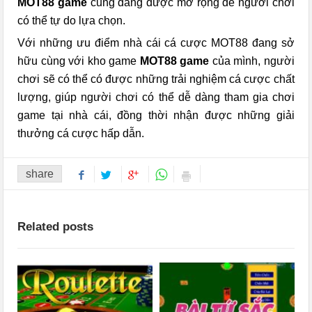
MOT88 game
cũng đang được mở rộng để người chơi
có thể tự do lựa chọn.
Với những ưu điểm nhà cái cá cược MOT88 đang sở
hữu cùng với kho game
MOT88 game
của mình, người
chơi sẽ có thể có được những trải nghiệm cá cược chất
lượng, giúp người chơi có thể dễ dàng tham gia chơi
game tại nhà cái, đồng thời nhận được những giải
thưởng cá cược hấp dẫn.
share
Related posts