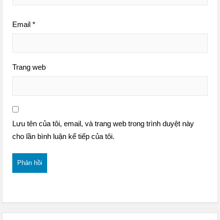
Email
*
Trang web
Lưu tên của tôi, email, và trang web trong trình duyệt này
cho lần bình luận kế tiếp của tôi.