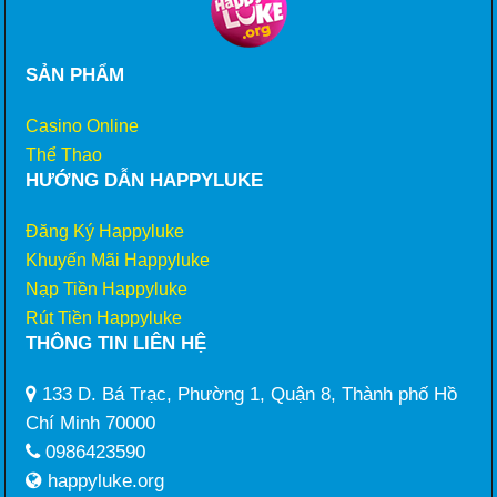
SẢN PHẨM
Casino Online
Thể Thao
HƯỚNG DẪN HAPPYLUKE
Đăng Ký Happyluke
Khuyến Mãi Happyluke
Nạp Tiền Happyluke
Rút Tiền Happyluke
THÔNG TIN LIÊN HỆ
133 D. Bá Trạc, Phường 1, Quận 8, Thành phố Hồ
Chí Minh 70000
0986423590
happyluke.org