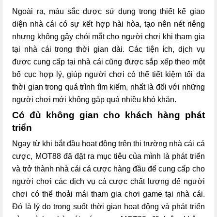
Ngoài ra, màu sắc được sử dụng trong thiết kế giao
diện nhà cái có sự kết hợp hài hòa, tạo nên nét riêng
nhưng không gây chói mắt cho người chơi khi tham gia
tại nhà cái trong thời gian dài. Các tiện ích, dịch vụ
được cung cấp tại nhà cái cũng được sắp xếp theo một
bố cục hợp lý, giúp người chơi có thể tiết kiệm tối đa
thời gian trong quá trình tìm kiếm, nhất là đối với những
người chơi mới không gặp quá nhiều khó khăn.
Có đủ không gian cho khách hàng phát
triển
Ngay từ khi bắt đầu hoạt động trên thị trường nhà cái cá
cược, MOT88 đã đặt ra mục tiêu của mình là phát triển
và trở thành nhà cái cá cược hàng đầu để cung cấp cho
người chơi các dịch vụ cá cược chất lượng để người
chơi có thể thoải mái tham gia chơi game tại nhà cái.
Đó là lý do trong suốt thời gian hoạt động và phát triển