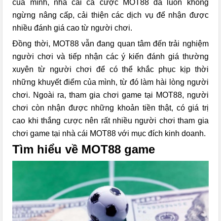
của mình, nhà cái cá cược MOT88 đã luôn không
ngừng nâng cấp, cải thiện các dịch vụ để nhận được
nhiều đánh giá cao từ người chơi.
Đồng thời, MOT88 vẫn đang quan tâm đến trải nghiệm
người chơi và tiếp nhận các ý kiến đánh giá thường
xuyên từ người chơi để có thể khắc phục kịp thời
những khuyết điểm của mình, từ đó làm hài lòng người
chơi. Ngoài ra, tham gia chơi game tại MOT88, người
chơi còn nhận được những khoản tiền thật, có giá trị
cao khi thắng cược nên rất nhiều người chơi tham gia
chơi game tại nhà cái MOT88 với mục đích kinh doanh.
Tìm hiểu về MOT88 game