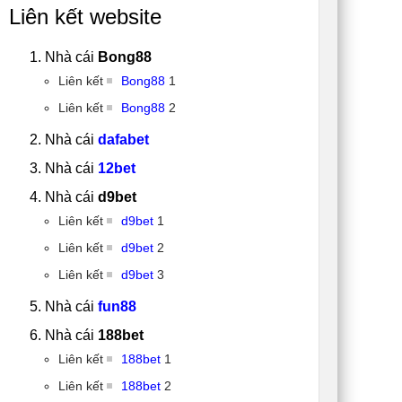
Liên kết website
Nhà cái
Bong88
Liên kết
Bong88
1
Liên kết
Bong88
2
Nhà cái
dafabet
Nhà cái
12bet
Nhà cái
d9bet
Liên kết
d9bet
1
Liên kết
d9bet
2
Liên kết
d9bet
3
Nhà cái
fun88
Nhà cái
188bet
Liên kết
188bet
1
Liên kết
188bet
2