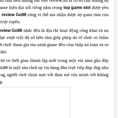
quan tâm đến những bài viết review, đó là cơ sở cho những sự
game hiện đại nổi tiếng nằm trong
được yêu
top game slot
i
cũng vì thế mà nhận được sự quan tâm của
review Go88
trực tuyến.
nhắc đến là địa chỉ hoạt động công khai và an
eview Go88
 lực vượt trội đã sở hữu tấm giấy phép do tổ chức có thẩm
ười chơi tham gia vào sảnh game đều cảm thấy an toàn và có
nhỏ.
 chỉ có thời gian thành lập mới trong một vài năm gần đây
Go88 là một sân chơi uy tín hàng đầu trực tiếp đáp ứng nhu
ủng, người chơi thoải mái với đam mê của mình với không
p.