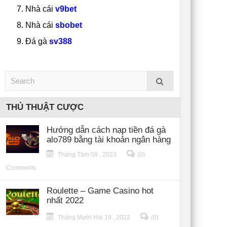
Nhà cái
v9bet
Nhà cái
sbobet
Đá gà
sv388
THỦ THUẬT CƯỢC
Hướng dẫn cách nạp tiền đá gà
alo789 bằng tài khoản ngân hàng
Tháng Tám 09 , 2023
(0)
Comments
Roulette – Game Casino hot
nhất 2022
Tháng Mười Hai 19 , 2022
(0)