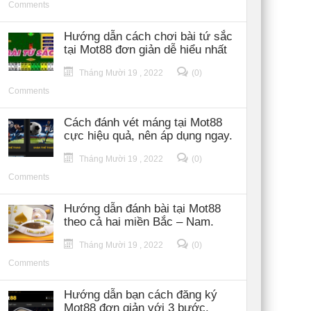
Comments
Hướng dẫn cách chơi bài tứ sắc
tại Mot88 đơn giản dễ hiểu nhất
Tháng Mười 19 , 2022
(0)
Comments
Cách đánh vét máng tại Mot88
cực hiệu quả, nên áp dụng ngay.
Tháng Mười 19 , 2022
(0)
Comments
Hướng dẫn đánh bài tại Mot88
theo cả hai miền Bắc – Nam.
Tháng Mười 19 , 2022
(0)
Comments
Hướng dẫn bạn cách đăng ký
Mot88 đơn giản với 3 bước.