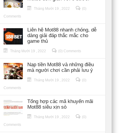
Tháng Mười 19 , 2022
(0)
Comments
Liên hệ Mot88 nhanh chóng, dễ
dàng giải đáp thắc mắc cho
game thủ
Tháng Mười 19 , 2022
(0) Comments
Nạp tiền Mot88 và những điều
mà người chơi cần phải lưu ý
Tháng Mười 19 , 2022
(0)
Comments
Tổng hợp các mã khuyến mãi
Mot88 siêu xịn sò
Tháng Mười 19 , 2022
(0)
Comments