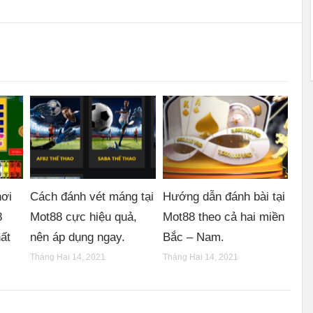
hơi
Cách đánh vét máng tại
Hướng dẫn đánh bài tại
8
Mot88 cực hiệu quả,
Mot88 theo cả hai miền
ất
nên áp dụng ngay.
Bắc – Nam.
Tháng Hai 14, 2021
Tháng Hai 14, 2021