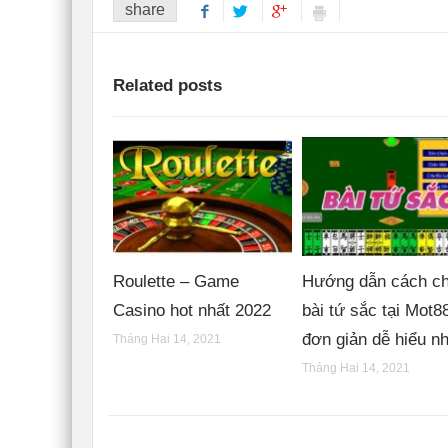
share
Related posts
Roulette – Game
Hướng dẫn cách c
Casino hot nhất 2022
bài tứ sắc tại Mot8
đơn giản dễ hiểu nh
Tháng Hai 14, 2021
Tháng Hai 14, 2021