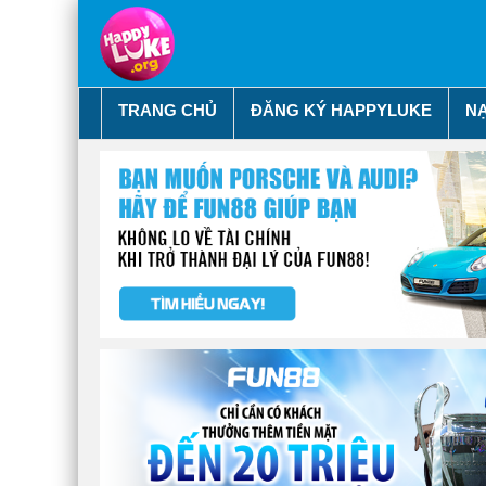
TRANG CHỦ
ĐĂNG KÝ HAPPYLUKE
NẠ